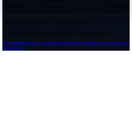
SaSUkeX1
Cheating
23.02.2026
Перманент
76561198753175443
one.pinkrust.ru
17:37
© Copyright pinkrust.ru. All Rights Reserved.
Is not affiliated with, nor endorsed by Facepunch Studios Ltd
Пользовательское соглашение
Политика конфиденциальности
Реквизиты