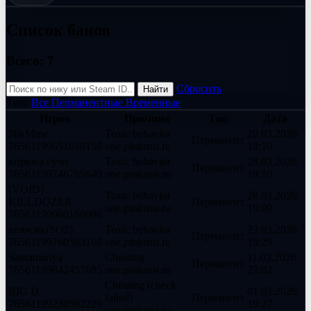
Список банов
Всего:
7
Сбросить
Найти
Тип:
Все
Перманентные
Временные
Игрок
Причина
Тип
Дата
NikMine
Toxic behavior
28.03.2026
Перманент
76561199651619158
one.pinkrust.ru
19:10
кирюха гучи
Toxic behavior
28.03.2026
Перманент
76561199746785640
one.pinkrust.ru
19:10
[VOID]
Toxic behavior
28.03.2026
KILLDOZER
Перманент
one.pinkrust.ru
19:09
76561199060166096
велясик(SO2)
Toxic behavior
23.03.2026
Перманент
76561199760583168
one.pinkrust.ru
19:29
Santamariya
Cheating
11.03.2026
Перманент
76561199842457685
one.pinkrust.ru
23:02
Cheating (check
BIG D
01.03.2026
failed)
Перманент
76561199230592229
19:27
one.pinkrust.ru